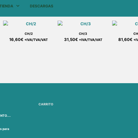
TIENDA
DESCARGAS
CH/2
CH/3
CH
16,60
€
31,50
€
81,60
€
+IVA/TVA/VAT
+IVA/TVA/VAT
+I
CARRITO
NTO....
s para