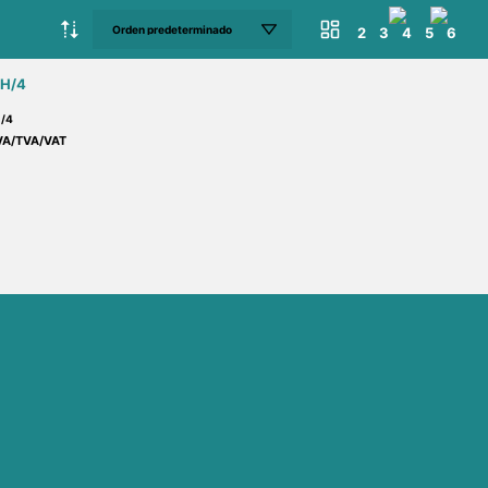
2
3
4
5
6
/4
VA/TVA/VAT