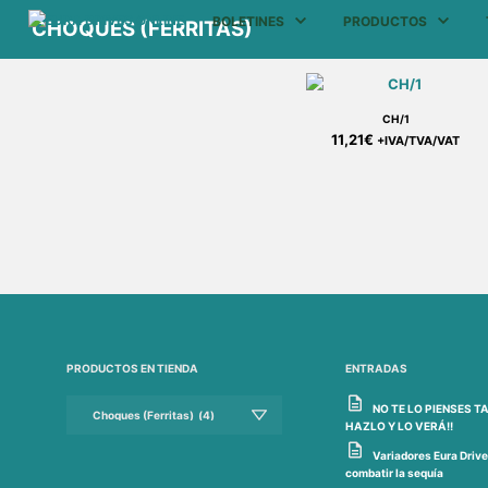
BOLETINES
PRODUCTOS
CHOQUES (FERRITAS)
CH/1
11,21
€
+IVA/TVA/VAT
PRODUCTOS EN TIENDA
ENTRADAS
NO TE LO PIENSES TA
HAZLO Y LO VERÁ!!
Variadores Eura Drive
combatir la sequía