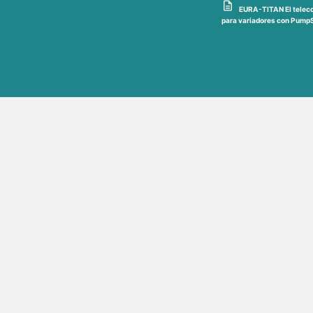
EURA-TITAN El teleco
para variadores con PumpS