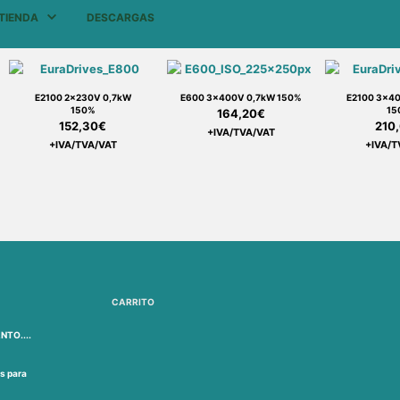
TIENDA
DESCARGAS
E2100 2x230V 0,7kW
E600 3x400V 0,7kW 150%
E2100 3x4
150%
15
164,20
€
152,30
€
210
+IVA/TVA/VAT
+IVA/TVA/VAT
+IVA/T
CARRITO
NTO....
s para