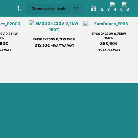
2
3
4
5
6
00V 0,75kW
EP66 2x230V 0,75kW
0%
150%
EM30 2x230V 0,7kW 150%
,60
€
358,60
€
312,10
€
+IVA/TVA/VAT
VA/VAT
+IVA/TVA/VAT