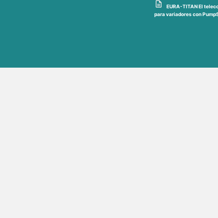
EURA-TITAN El teleco
para variadores con PumpS