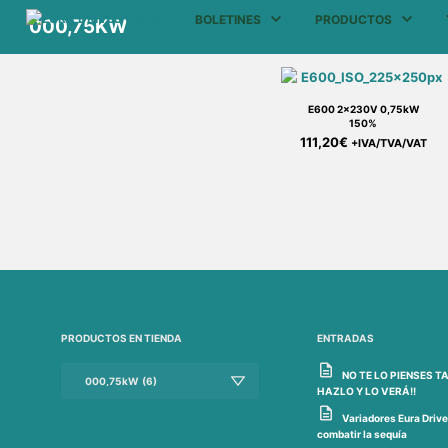
BOLETINES
PRODUCTOS
000,75KW
E600 2x230V 0,75kW
150%
111,20
€
+IVA/TVA/VAT
PRODUCTOS EN TIENDA
ENTRADAS
NO TE LO PIENSES TA
HAZLO Y LO VERÁ!!
Variadores Eura Drive
combatir la sequía