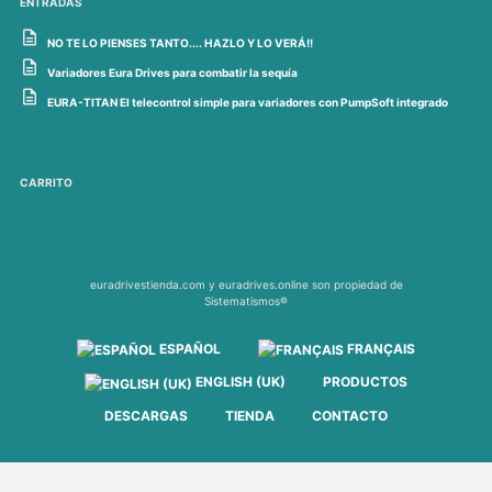
ENTRADAS
NO TE LO PIENSES TANTO.... HAZLO Y LO VERÁ!!
Variadores Eura Drives para combatir la sequía
EURA-TITAN El telecontrol simple para variadores con PumpSoft integrado
CARRITO
euradrivestienda.com y euradrives.online son propiedad de
Sistematismos®
ESPAÑOL
FRANÇAIS
ENGLISH (UK)
PRODUCTOS
DESCARGAS
TIENDA
CONTACTO