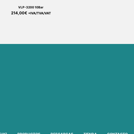
VLP-3200 10Bar
214,00
€
+IVA/TVA/VAT