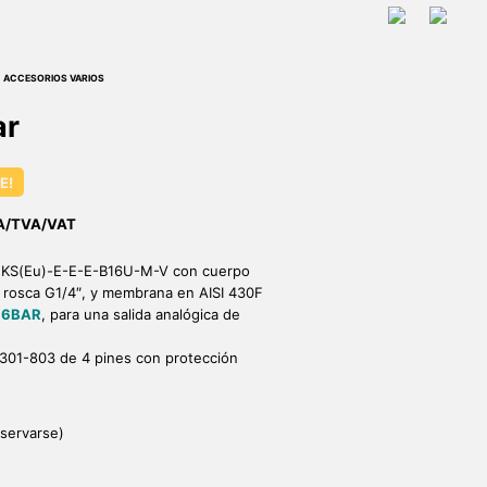
ar
E!
A/TVA/VAT
n KS(Eu)-E-E-E-B16U-M-V con cuerpo
 rosca G1/4″, y membrana en AISI 430F
16BAR
, para una salida analógica de
301-803 de 4 pines con protección
servarse)