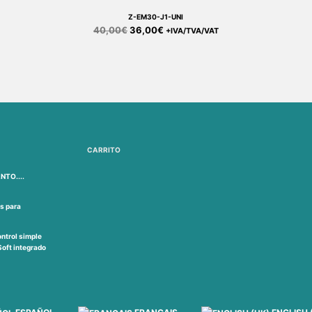
Z-EM30-J1-UNI
40,00
€
36,00
€
+IVA/TVA/VAT
CARRITO
NTO....
s para
ntrol simple
oft integrado