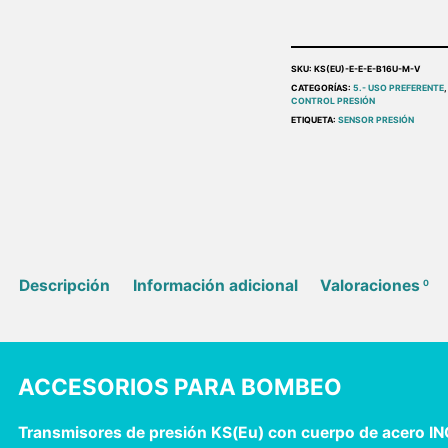
SKU:
KS(EU)-E-E-E-B16U-M-V
CATEGORÍAS:
5.- USO PREFERENTE
CONTROL PRESIÓN
ETIQUETA:
SENSOR PRESIÓN
Descripción
Información adicional
Valoraciones
0
ACCESORIOS PARA BOMBEO
Transmisores de presión KS(Eu) con cuerpo de acero IN