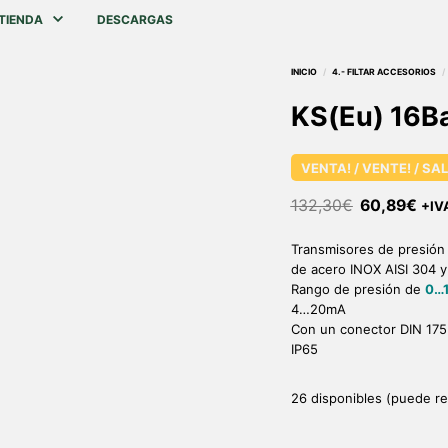
TIENDA
DESCARGAS
KS(Eu) 16B
VENTA! / VENTE! / SAL
132,30
€
60,89
€
+IV
Transmisores de presió
de acero INOX AISI 304 y
Rango de presión de
0…
4…20mA
Con un conector DIN 175
IP65
26 disponibles (puede re