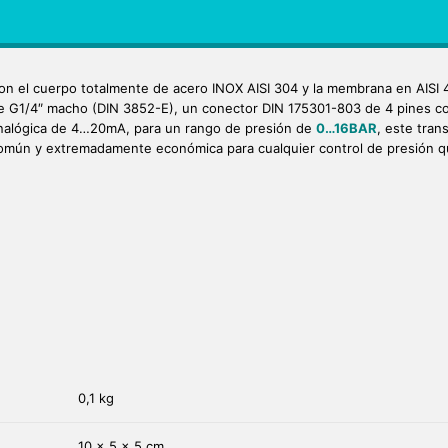
on el cuerpo totalmente de acero INOX AISI 304 y la membrana en AISI 
e G1/4″ macho (DIN 3852-E), un conector DIN 175301-803 de 4 pines con
nalógica de 4…20mA, para un rango de presión de
0…16BAR
, este tran
omún y extremadamente económica para cualquier control de presión q
0,1 kg
10 × 5 × 5 cm