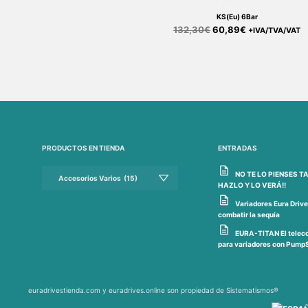
KS(Eu) 6Bar
132,30
€
60,89
€
+IVA/TVA/VAT
PRODUCTOS EN TIENDA
ENTRADAS
NO TE LO PIENSES TA
HAZLO Y LO VERÁ!!
Variadores Eura Drive
combatir la sequía
EURA-TITAN El teleco
para variadores con PumpS
euradrivestienda.com y euradrives.online son propiedad de Sistematismos®