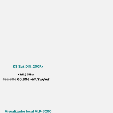
KS(Eu) 25Bar
132,30
€
60,89
€
+IVA/TVA/VAT