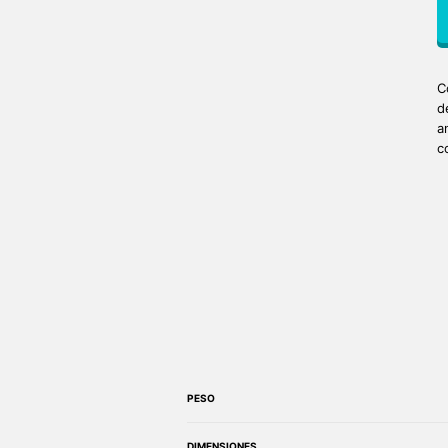
C
d
a
c
PESO
DIMENSIONES