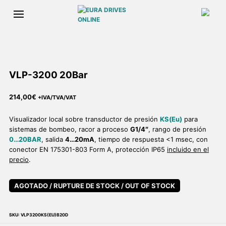
VLP-3200 20Bar
214,00
€
+IVA/TVA/VAT
Visualizador local sobre transductor de presión
KS(Eu)
para
sistemas de bombeo, racor a proceso
G1/4″
, rango de presión
0…20BAR
, salida
4…20mA
, tiempo de respuesta <1 msec, con
conector EN 175301-803 Form A, protección IP65
incluido en el
precio
.
AGOTADO / RUPTURE DE STOCK / OUT OF STOCK
SKU:
VLP3200KS(EU)B20D