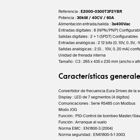
Referencia :
E2000-0300T3F2YBR
Potencia :
30kW / 40CV / 60A
Alimentación entrada/salida :
3x400Vac
Entradas digitales : 8 (NPN/PNP) Configurab
Salidas digitales : 2 + 1 (SPDT) Configurables
Entradas analógicas : 2 12 bits (0..10V, 0..5V, -1
Salidas analógicas : 2 (0… 10V, 0..20 mA) conf
Unidad de frenada interna
Tamaño : C3 : 265 x 435 x 235 mm (ancho x alt
Características generale
Convertidor de frecuencia Eura Drives de la 
Display : LED de 7 segmentos (4 dígitos)
Comunicaciones : Serie RS485 con Modbus
Modo JOG
Función : PID-Control de bombeo Master/Sla
Función : Arranque al vuelo
Norma EMC : EN1800-3 (2004)
Norma seguridad : EN61800-5-1 2003