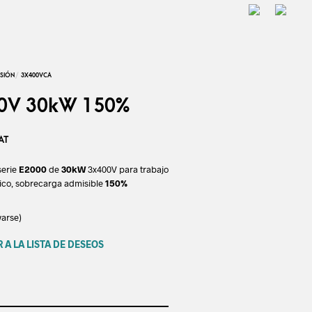
0V 30kW 150%
AT
serie
E2000
de
30kW
3x400V para trabajo
ico, sobrecarga admisible
150%
varse)
 A LA LISTA DE DESEOS