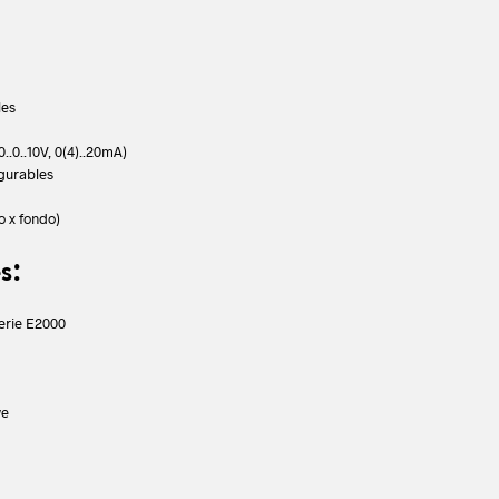
les
0..0..10V, 0(4)..20mA)
igurables
o x fondo)
s:
serie E2000
ve