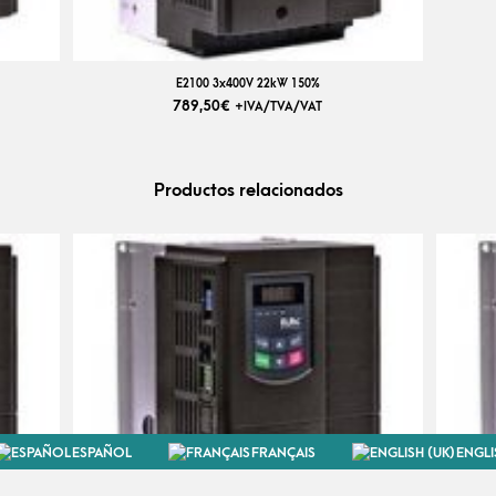
E2100 3x400V 22kW 150%
789,50
€
+IVA/TVA/VAT
Productos relacionados
ESPAÑOL
FRANÇAIS
ENGLI