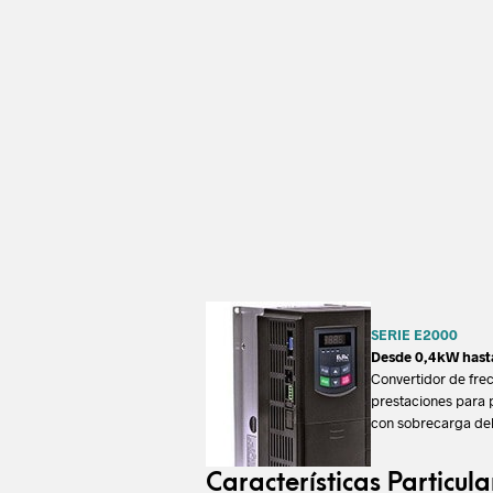
SERIE E2000
Desde 0,4kW has
Convertidor de frec
prestaciones para 
con sobrecarga del
Características Particula