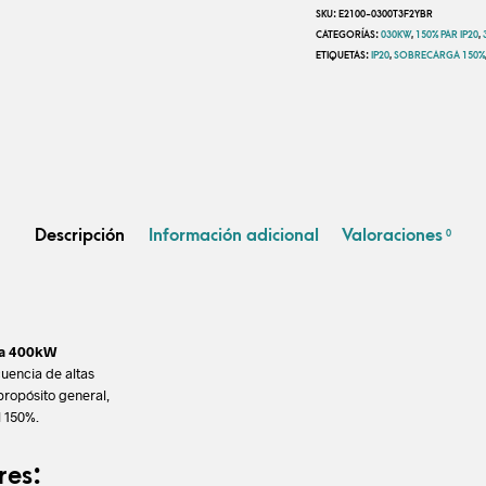
SKU:
E2100-0300T3F2YBR
CATEGORÍAS:
030KW
,
150% PAR IP20
,
ETIQUETAS:
IP20
,
SOBRECARGA 150%
Descripción
Información adicional
Valoraciones
0
ta 400kW
uencia de altas
propósito general,
 150%.
res: