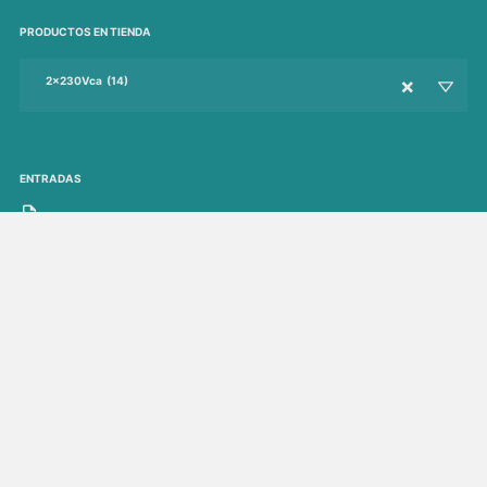
PRODUCTOS EN TIENDA
×
2x230Vca (14)
ENTRADAS
N'Y PENSEZ PAS TROP.... FAITES-LE ET VOUS LE VERREZ !
Variateurs Eura Drives pour lutter contre la sécheresse
EURA-TITAN La télécommande simple pour les variateurs avec PumpSoft
intégré
CARRITO