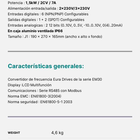
Potencia :
1,5kW / 2CV / 7A
Alimentación entrada/salida :
2x230V/3x230V
Entradas digitales : 6 (NPN/PNP) Configurables
Salidas digitales : 1 + 2 (SPDT) Configurables
Entradas analogicas : 2 12 bits (0..10V, 0..5V, -10..0..10V, 0(4)..20mA)
En caja aluminio ventilada IP66
Tamaño : J1 : 190 x 270 x 165mm (ancho x alto x fondo)
Características generales:
Convertidor de frecuencia Eura Drives de la serie EM30
Display :LCD Multifunción
Comunicaciones : Serie RS485 con Modbus
Norma EMC : EN61800-3(2004)
Norma seguridad : EN61800-5-1 2003
4,6 kg
WEIGHT