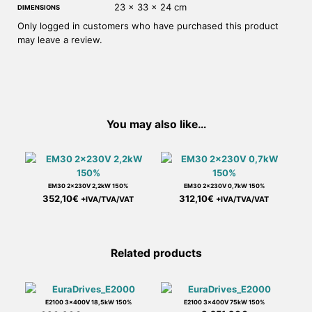
23 × 33 × 24 cm
DIMENSIONS
Only logged in customers who have purchased this product
may leave a review.
You may also like…
EM30 2x230V 2,2kW 150%
EM30 2x230V 0,7kW 150%
352,10
€
312,10
€
+IVA/TVA/VAT
+IVA/TVA/VAT
Related products
E2100 3x400V 18,5kW 150%
E2100 3x400V 75kW 150%