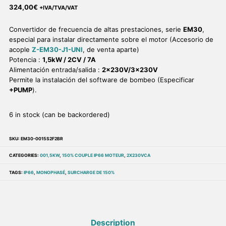
324,00
€
+IVA/TVA/VAT
Convertidor de frecuencia de altas prestaciones, serie
EM30
,
especial para instalar directamente sobre el motor (Accesorio de
acople
Z-EM30-J1-UNI
, de venta aparte)
Potencia :
1,5kW / 2CV / 7A
Alimentación entrada/salida :
2x230V/3x230V
Permite la instalación del software de bombeo (Especificar
+PUMP
).
6 in stock (can be backordered)
SKU:
EM30-0015S2F2BR
CATEGORIES:
001,5KW
,
150% COUPLE IP66 MOTEUR
,
2X230VCA
TAGS:
IP66
,
MONOPHASÉ
,
SURCHARGE DE 150%
Description