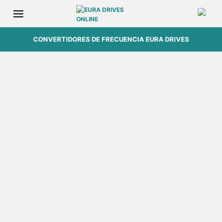
CONVERTIDORES DE FRECUENCIA EURA DRIVES
EURADRIVES.ONLINE
El sitio web de los convertidores de
frecuencia Eura Drives
Agradecemos su visita y deseamos
que encuentre aquí el drive que está
buscando.