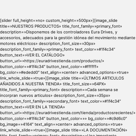
[slider full_height=»no» custom_height=»500px»][image_slide
title=»NUESTROS PRODUCTOS» title_font_family=»primary_font»
description=»Disponemos de los controladores Eura Drives, y
accesorios, adecuados para la gestión idónea del movimiento mediante
motores eléctricos» description_font_size=»30px»
description_font_family=»primary_font» text_color=»#1f4c34″
button_text=»VER EL CATÁLOGO»
button_url=»https://euradrivestienda.com/productos/»
button_color=»#1f4c34″ button_text_color=»#ffffff»
bg_color=»#ededd0″ text_align=»center» advanced_options=»true»
link_whole_slide=»true»][image_slide title=»ÚLTIMOS ARTICULOS
AÑADIDOS A NUESTRA TIENDA» title_font_size=»64PX»
title_font_family=»primary_font» description=»Cada semana se
incorpran nuevos articulos» description_font_size=»35px»
description_font_family=»secondary_font» text_color=»#1f4c34″
button_text=»VER EN LA TIENDA»
button_url=»https://euradrivestienda.com/tienda/productosrecientes/»
button_color=»#1f4c34″ button_text_color=»» bg_color=»#c9d6c0″
bg_image=»4164″ text_align=»center» advanced_options=»true»
link_whole_slide=»true»][image_slide title=»LA DOCUMENTACIÓN»
title_font_family=»primary_font» description=»Una importante