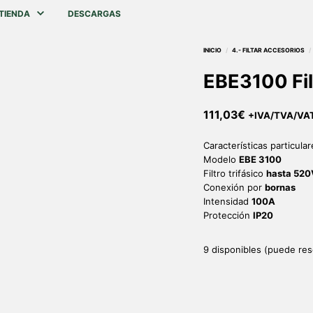
TIENDA
DESCARGAS
EBE3100 Fi
111,03
€
+IVA/TVA/VA
Características particular
Modelo
EBE 3100
Filtro trifásico
hasta 520
Conexión por
bornas
Intensidad
100A
Protección
IP20
9 disponibles (puede res