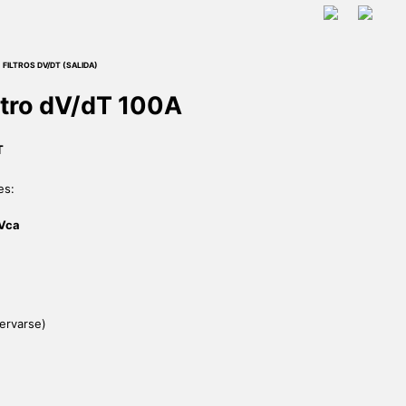
ltro dV/dT 100A
T
es:
Vca
ervarse)