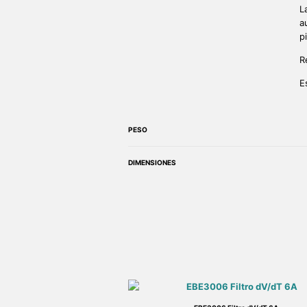
L
a
p
R
E
PESO
DIMENSIONES